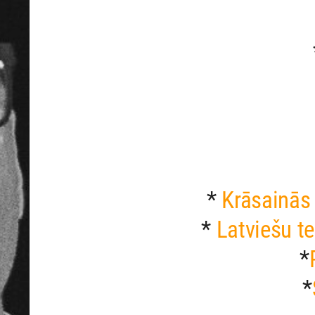
*
Krāsainās 
*
Latviešu te
*
*