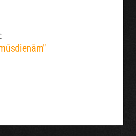
:
 mūsdienām"