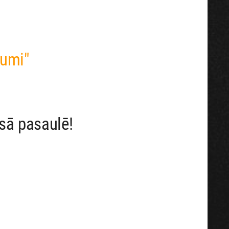
pumi"
isā pasaulē!