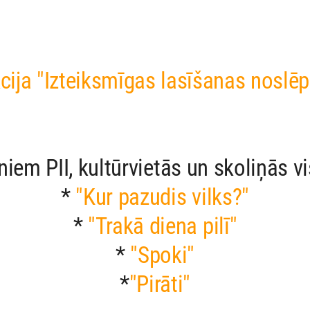
kcija "Izteiksmīgas lasīšanas noslē
niem PII, kultūrvietās un skoliņās v
*
"Kur pazudis vilks?"
*
"Trakā diena pilī"
*
"Spoki"
*
"Pirāti"