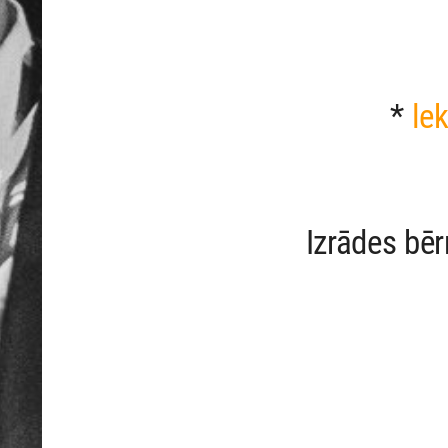
*
le
Izrādes bēr