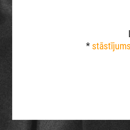
*
stāstījum