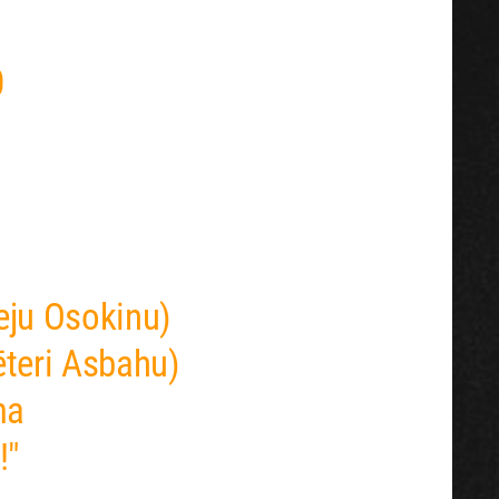
0
eju Osokinu)
ēteri Asbahu)
ma
!"