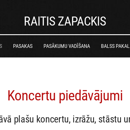
RAITIS ZAPACKIS
S
PASAKAS
PASĀKUMU VADĪŠANA
BALSS PAKA
Koncertu piedāvājumi
āvā plašu koncertu, izrāžu, stāstu 