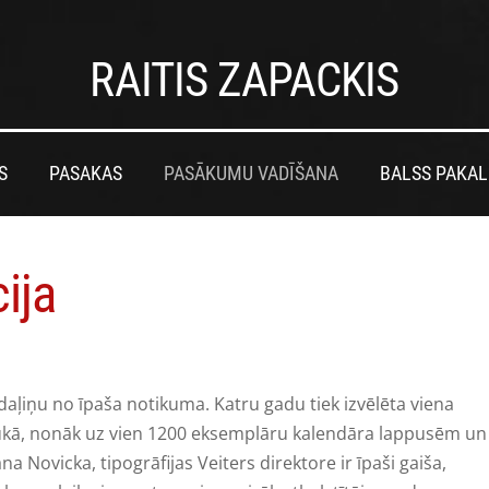
RAITIS ZAPACKIS
S
PASAKAS
PASĀKUMU VADĪŠANA
BALSS PAKA
ija
daļiņu no īpaša notikuma. Katru gadu tiek izvēlēta viena
 drukā, nonāk uz vien 1200 eksemplāru kalendāra lappusēm un
Novicka, tipogrāfijas Veiters direktore ir īpaši gaiša,