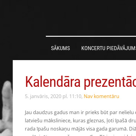
SĀKUMS
KONCERTU PIEDĀVĀJUM
Kalendāra prezentāc
5. janvāris, 2020 pl. 11:10,
Nav komentāru
Jau daudzus gadus man ir prieks būt par nelielu 
latviešu māksliniece, kuras gleznas, ļoti īpašā
rada īpašu noskaņu mājās visa gada garumā. Diāna 