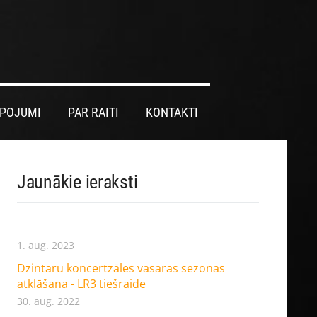
LPOJUMI
PAR RAITI
KONTAKTI
Jaunākie ieraksti
1. aug. 2023
Dzintaru koncertzāles vasaras sezonas
atklāšana - LR3 tiešraide
30. aug. 2022