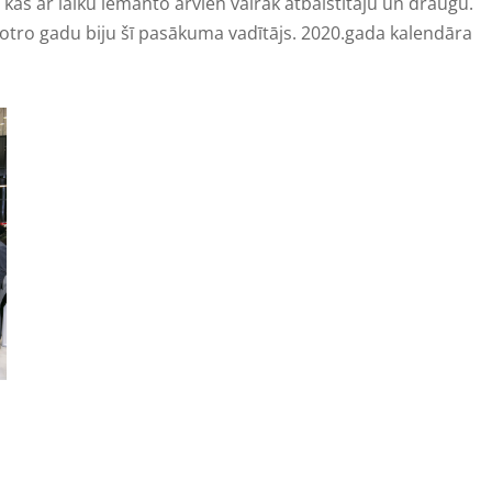
 kas ar laiku iemanto arvien vairāk atbalstītāju un draugu.
 otro gadu biju šī pasākuma vadītājs. 2020.gada kalendāra