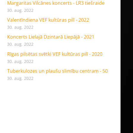
Margaritas Vilcānes koncerts - LR3 tiešraide
30. aug. 2022
Valentīndiena VEF kultūras pilī - 2022
30. aug. 2022
Koncerts Lielajā Dzintarā Liepājā - 2021
30. aug. 2022
Rīgas pilsētas svētki VEF kultūras pilī - 2020
30. aug. 2022
Tuberkulozes un plaušu slimību centram - 50
30. aug. 2022