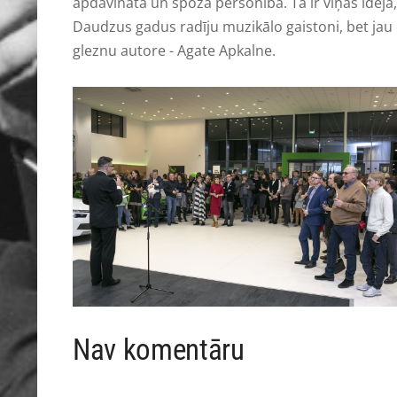
apdāvināta un spoža personība. Tā ir viņas ideja,
Daudzus gadus radīju muzikālo gaistoni, bet jau
gleznu autore - Agate Apkalne.
Nav komentāru