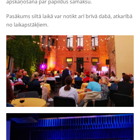
apskaņošana par papildus samaksu.
Pasākums siltā laikā var notikt arī brīvā dabā, atkarībā
no laikapstākļiem.