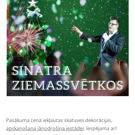
Pasākuma cenā iekļautas skatuves dekorācijas,
apskaņošana jānodrošina iestādei
. Iespējama arī