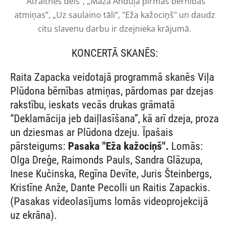
"Atraitnes dēls", „Mazā Anduļa pirmās bērnības
atmiņas”, „Uz saulaino tāli”, "Eža kažociņš" un daudz
citu slavenu darbu ir dzejnieka krājumā.
KONCERTĀ SKANĒS:
Raita Zapacka veidotajā programmā skanēs Viļa
Plūdona bērnības atmiņas, pārdomas par dzejas
rakstību, ieskats vecās drukas grāmatā
“Deklamācija jeb daiļlasīšana”, kā arī dzeja, proza
un dziesmas ar Plūdona dzeju. Īpašais
pārsteigums:
Pasaka "Eža kažociņš".
Lomās:
Olga Dreģe, Raimonds Pauls, Sandra Glāzupa,
Inese Kučinska, Regīna Devīte, Juris Šteinbergs,
Kristīne Anže, Dante Pecolli un Raitis Zapackis.
(Pasakas videolasījums lomās videoprojekcijā
uz ekrāna).