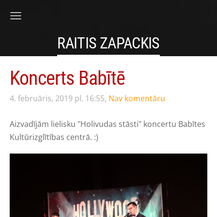
RAITIS ZAPACKIS
Koncerts Babītē
4. februāris, 2019 pl. 16:55,
Nav komentāru
Aizvadījām lielisku "Holivudas stāsti" koncertu Babītes
Kultūrizglītības centrā. :)